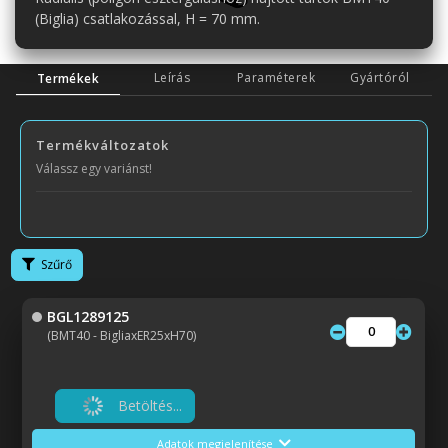
(Biglia) csatlakozással, H = 70 mm.
Leírás
Paraméterek
Gyártóról
Termékek
Termékváltozatok
Válassz egy variánst!
Szűrő
BGL1289125
(BMT40 - BigliaxER25xH70)
Betöltés...
Adatok megjelenítése