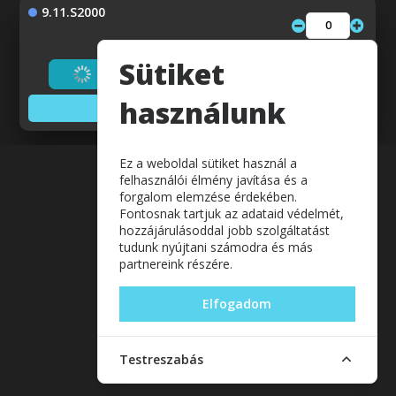
9.11.S2000
Sütiket
Betöltés...
használunk
Adatok megjelenítése
Ez a weboldal sütiket használ a
felhasználói élmény javítása és a
forgalom elemzése érdekében.
Fontosnak tartjuk az adataid védelmét,
hozzájárulásoddal jobb szolgáltatást
tudunk nyújtani számodra és más
partnereink részére.
Elfogadom
Testreszabás