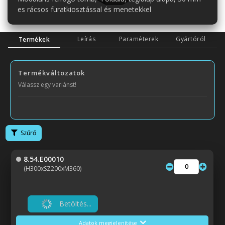
es rácsos furatkiosztással és menetekkel
Leírás
Paraméterek
Gyártóról
Termékek
Termékváltozatok
Válassz egy variánst!
Szűrő
8.54.E00010
(H300xSZ200xM360)
Betöltés...
Adatok megjelenítése