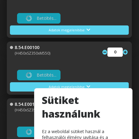
Betöltés...
Adatok megjelenítése
8.54.E00100
(H450xSZ350xM550)
Betöltés...
Adatok megjelenítése
Sütiket
8.54.E00110
használunk
(H450xSZ350xM650)
Ez a weboldal sütiket használ a
Betöltés...
felhasználói élmény javítása és a