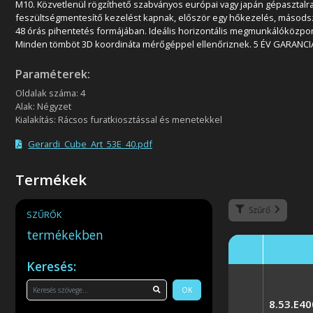
M10. Közvetlenül rögzíthető szabványos európai vagy japán gépasztalra
feszültségmentesítő kezelést kapnak, először egy hőkezelés, másods
48 órás pihentetés formájában. Ideális horizontális megmunkálóközpo
Minden tömböt 3D koordináta mérőgéppel ellenőriznek. 5 ÉV GARANCI
Paraméterek:
Oldalak száma: 4
Alak: Négyzet
Kialakítás: Rácsos furatkiosztással és menetekkel
Gerardi_Cube_Art_53E_40.pdf
Termékek
Szűrő
SZŰRŐK
termékekben
Keresés:
OK
8.53.E4