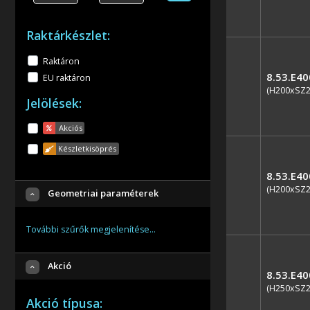
Raktárkészlet:
Raktáron
8.53.E4
EU raktáron
(H200xSZ
Jelölések:
Akciós
Készletkisöprés
8.53.E4
(H200xSZ
Geometriai paraméterek
További szűrők megjelenítése…
Akció
8.53.E4
(H250xSZ
Akció típusa: