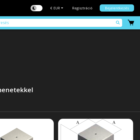
€
EUR
Regisztráció
Bejelentkezés
 menetekkel