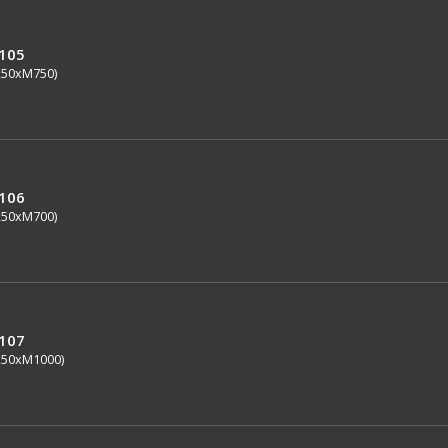
0105
250xM750)
0106
250xM700)
0107
250xM1000)