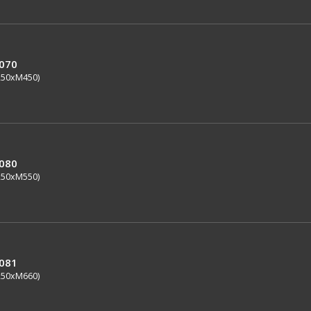
0070
250xM450)
0080
250xM550)
0081
250xM660)