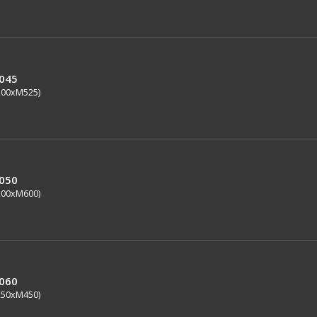
0045
200xM525)
0050
200xM600)
0060
250xM450)