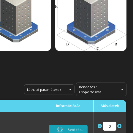
Rendezés /
Látható paraméterek
Csoportosítás
Információ/Ár
Műveletek
Betöltés...