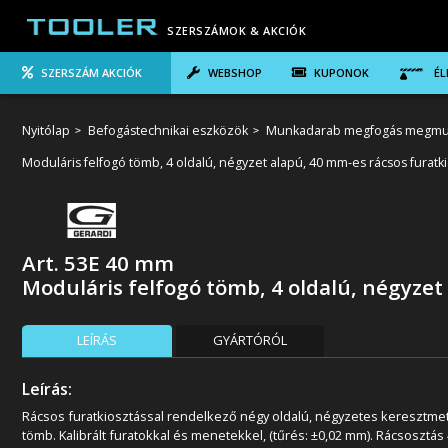
SZERSZÁMOK & AKCIÓK
SZERSZÁM AKCIÓK
WEBSHOP
KUPONOK
ÉL
Nyitólap
Befogástechnikai eszközök
Munkadarab megfogás megmu
Moduláris felfogó tömb, 4 oldalú, négyzet alapú, 40 mm-es rácsos furatk
Art. 53E 40 mm
Moduláris felfogó tömb, 4 oldalú, négyzet
LEÍRÁS
GYÁRTÓRÓL
Leírás:
Rácsos furatkiosztással rendelkező négy oldalú, négyzetes keresztme
tömb. Kalibrált furatokkal és menetekkel, (tűrés: ±0,02 mm). Rácsosztás