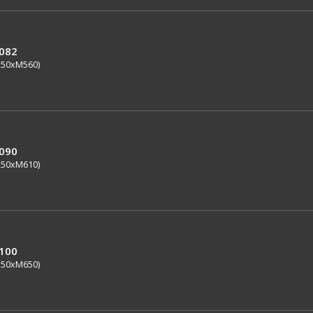
0082
250xM560)
0090
250xM610)
0100
250xM650)