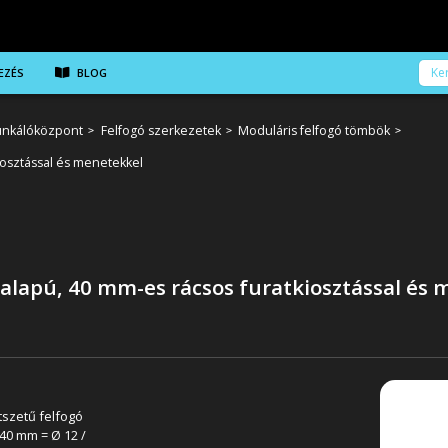
EZÉS
BLOG
nkálóközpont
Felfogó szerkezetek
Moduláris felfogó tömbök
iosztással és menetekkel
 alapú, 40 mm-es rácsos furatkiosztással és
tszetű felfogó
 40 mm = Ø 12 /