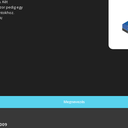
. Két
zor pedig egy
ntokhoz.
A!
Megnevezés
0009