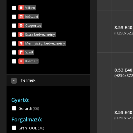
Villám
Időszaki
Csoportos
8.53.E4
(H250xSZ
Extra kedvezmény
Mennyiségi kedvezmény
Szett
Kiemelt
8.53.E4
(H250xSZ
Termék
Gyártó:
Gerardi
(36
)
8.53.E4
(H250xSZ
Forgalmazó:
GranTOOL
(36
)