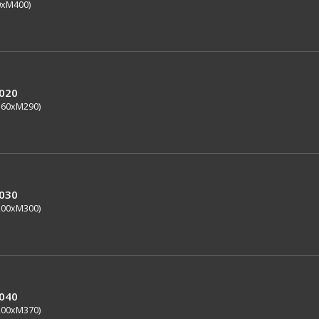
0xM400)
0020
160xM290)
0030
200xM300)
0040
200xM370)