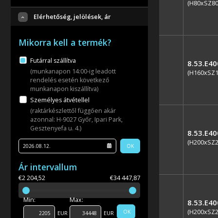
(H80xSZ8
Elérhetőség, jelölések, ár
Mikorra kell a termék?
Futárral szállítva
8.53.E4
(munkanapon 14:00-ig leadott
(H160xSZ
rendelés esetén következő
munkanapon kiszállítva)
Személyes átvétellel
(raktárkészlettől függően akár
azonnal: H-9027 Győr, Ipari Park,
Gesztenyefa u. 4.)
8.53.E4
(H200xSZ
OK
Ár intervallum
€2 204,52
€34 447,87
Min:
Max:
8.53.E4
(H200xSZ
OK
EUR
EUR